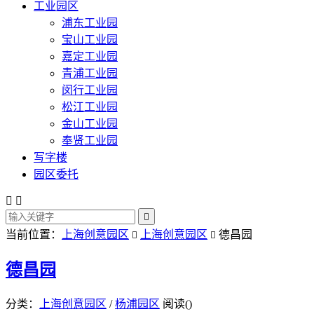
工业园区
浦东工业园
宝山工业园
嘉定工业园
青浦工业园
闵行工业园
松江工业园
金山工业园
奉贤工业园
写字楼
园区委托



当前位置：
上海创意园区
上海创意园区
德昌园


德昌园
分类：
上海创意园区
/
杨浦园区
阅读(
)