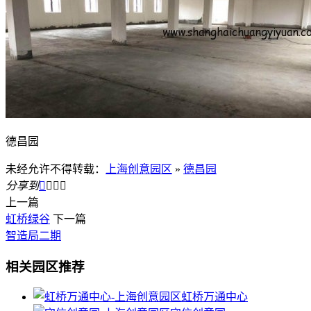
德昌园
未经允许不得转载：
上海创意园区
»
德昌园
分享到




上一篇
虹桥绿谷
下一篇
智造局二期
相关园区推荐
虹桥万通中心