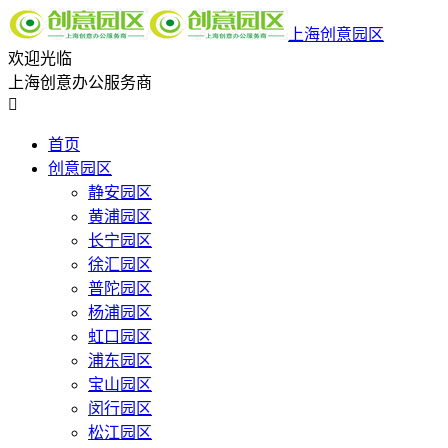
上海创意园区
欢迎光临
上海创意办公服务商

首页
创意园区
静安园区
黄浦园区
长宁园区
徐汇园区
普陀园区
杨浦园区
虹口园区
浦东园区
宝山园区
闵行园区
松江园区