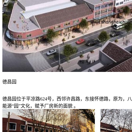
德昌园
德昌园位于平凉路624号，西邻许昌路，东接怀德路，原为，
能源“园”文化，赋予厂房新的面貌 。