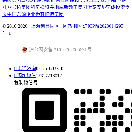
德必集团
ENJOY趣办
纺织创意园
锦和创意园
上汽集团
弘基企
业
八号桥集团
科房投资
金地威新
静工集团
憬泰
安垦
奕成投资
泛
文中国
东源企业
悉客
临港集团
© 2010-2026
上海创意园区
网站地图
沪ICP备2023014295
号-1
沪公网安备 31010702005631号

电话咨询
021-51693310

添加微信
17317213012
复制微信号