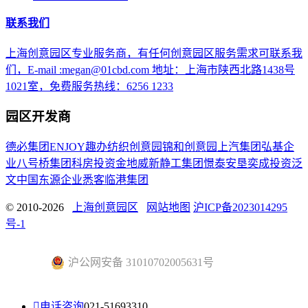
联系我们
上海创意园区专业服务商，有任何创意园区服务需求可联系我
们，E-mail :megan@01cbd.com 地址：上海市陕西北路1438号
1021室，免费服务热线：6256 1233
园区开发商
德必集团
ENJOY趣办
纺织创意园
锦和创意园
上汽集团
弘基企
业
八号桥集团
科房投资
金地威新
静工集团
憬泰
安垦
奕成投资
泛
文中国
东源企业
悉客
临港集团
© 2010-2026
上海创意园区
网站地图
沪ICP备2023014295
号-1
沪公网安备 31010702005631号

电话咨询
021-51693310