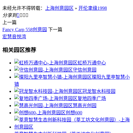
未经允许不得转载：
上海创意园区
»
开伦聿缘1998
分享到




上一篇
Fancy Carp 558创意园
下一篇
宏慧音悦湾
相关园区推荐
虹桥万通中心
守信创意园
璨阳九里亭智慧小
镇
冠龙智水科技园
复地四季广场
慧高光创园
创想600