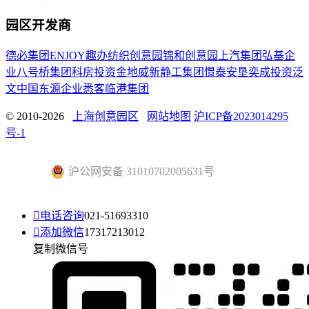
园区开发商
德必集团
ENJOY趣办
纺织创意园
锦和创意园
上汽集团
弘基企
业
八号桥集团
科房投资
金地威新
静工集团
憬泰
安垦
奕成投资
泛
文中国
东源企业
悉客
临港集团
© 2010-2026
上海创意园区
网站地图
沪ICP备2023014295
号-1
沪公网安备 31010702005631号

电话咨询
021-51693310

添加微信
17317213012
复制微信号