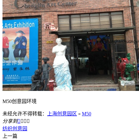
M50创意园环境
未经允许不得转载：
上海创意园区
»
M50
分享到




纺织创意园
上一篇