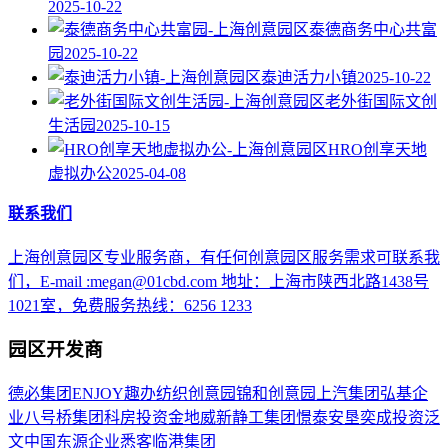
2025-10-22
泰德商务中心共富
园
2025-10-22
泰迪活力小镇
2025-10-22
老外街国际文创
生活园
2025-10-15
HRO创享天地
虚拟办公
2025-04-08
联系我们
上海创意园区专业服务商，有任何创意园区服务需求可联系我
们，E-mail :megan@01cbd.com 地址：上海市陕西北路1438号
1021室，免费服务热线：6256 1233
园区开发商
德必集团
ENJOY趣办
纺织创意园
锦和创意园
上汽集团
弘基企
业
八号桥集团
科房投资
金地威新
静工集团
憬泰
安垦
奕成投资
泛
文中国
东源企业
悉客
临港集团