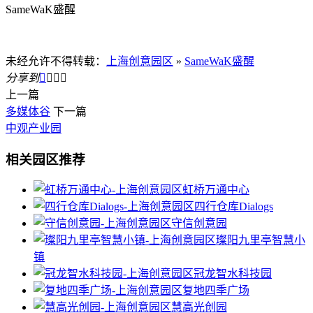
SameWaK盛醒
未经允许不得转载：
上海创意园区
»
SameWaK盛醒
分享到




上一篇
多媒体谷
下一篇
中观产业园
相关园区推荐
虹桥万通中心
四行仓库Dialogs
守信创意园
璨阳九里亭智慧小
镇
冠龙智水科技园
复地四季广场
慧高光创园