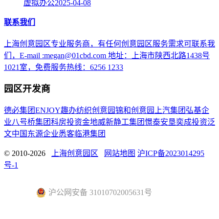
虚拟办公
2025-04-08
联系我们
上海创意园区专业服务商，有任何创意园区服务需求可联系我
们，E-mail :megan@01cbd.com 地址：上海市陕西北路1438号
1021室，免费服务热线：6256 1233
园区开发商
德必集团
ENJOY趣办
纺织创意园
锦和创意园
上汽集团
弘基企
业
八号桥集团
科房投资
金地威新
静工集团
憬泰
安垦
奕成投资
泛
文中国
东源企业
悉客
临港集团
© 2010-2026
上海创意园区
网站地图
沪ICP备2023014295
号-1
沪公网安备 31010702005631号