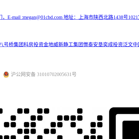
:megan@01cbd.com 地址：上海市陕西北路1438号1021
八号桥集团
科房投资
金地威新
静工集团
憬泰
安垦
奕成投资
泛文中
沪公网安备 31010702005631号