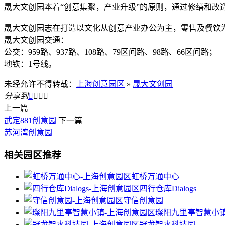
晟大文创园本着“创意集聚，产业升级”的原则，通过修缮和改
晟大文创园志在打造以文化从创意产业办公为主，零售及餐饮
晟大文创园交通：
公交：959路、937路、108路、79区间路、98路、66区间路；
地铁：1号线。
未经允许不得转载：
上海创意园区
»
晟大文创园
分享到




上一篇
武定881创意园
下一篇
苏河湾创意园
相关园区推荐
虹桥万通中心
四行仓库Dialogs
守信创意园
璨阳九里亭智慧小
冠龙智水科技园