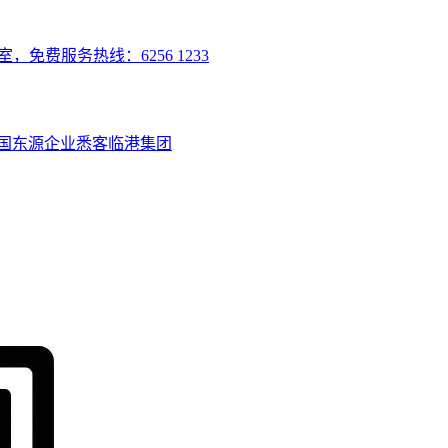
室，免费服务热线：6256 1233
国
东源企业
悉客
临港集团