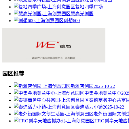
复地四季广场
慧高光创园
创想600
园区推荐
新雅智创园
2025-10-22
中集金地美兰中心
202
泰德商务中心共富
泰迪活力小镇
2025-10-22
老外街国际文创
HRO创享天地虚