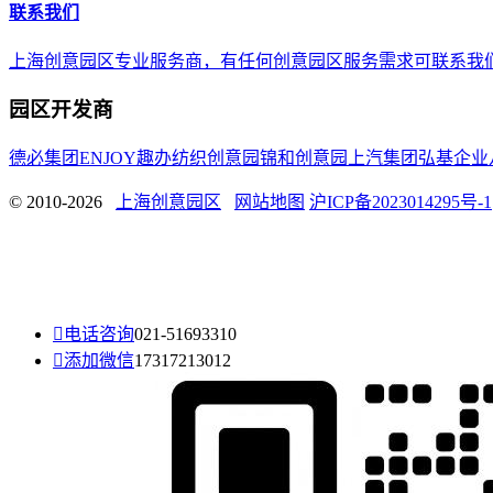
联系我们
上海创意园区专业服务商，有任何创意园区服务需求可联系我们，E-mail 
园区开发商
德必集团
ENJOY趣办
纺织创意园
锦和创意园
上汽集团
弘基企业
© 2010-2026
上海创意园区
网站地图
沪ICP备2023014295号-1

电话咨询
021-51693310

添加微信
17317213012