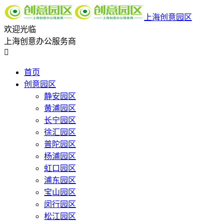
上海创意园区
欢迎光临
上海创意办公服务商

首页
创意园区
静安园区
黄浦园区
长宁园区
徐汇园区
普陀园区
杨浦园区
虹口园区
浦东园区
宝山园区
闵行园区
松江园区