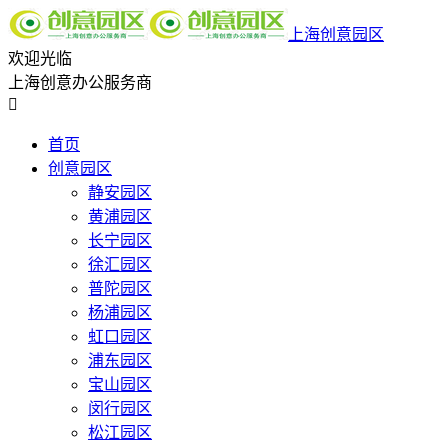
上海创意园区
欢迎光临
上海创意办公服务商

首页
创意园区
静安园区
黄浦园区
长宁园区
徐汇园区
普陀园区
杨浦园区
虹口园区
浦东园区
宝山园区
闵行园区
松江园区