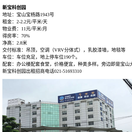
新宝科创园
地址：宝山宝杨路1943号
租金：2-2.2元/平米/天
物业费：11元/平米/月
得房率：70%
净高：2.8米
交付标准：吊顶，空调（VRV分体式），乳胶漆墙，地毯等
车位：车位充足，地上停车位190个。
配套：办公楼配套食堂，价格便宜，种类多样。旁边即是宝山
新宝科创园出租招商电话021-51693310