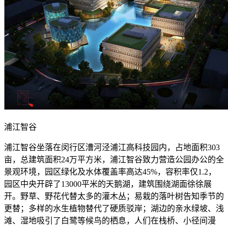
浦江智谷
浦江智谷坐落在闵行区漕河泾浦江高科技园内，占地面积303
亩，总建筑面积24万平方米，浦江智谷致力营造公园办公的全
景观环境，园区绿化及水体覆盖率高达45%，容积率仅1.2，
园区中央开辟了13000平米的天鹅湖，建筑围绕湖面徐徐展
开。野草、野花代替太多的灌木丛；易栽的落叶树告知季节的
更替；多样的水生植物替代了硬质驳岸；湖边的亲水绿坡、浅
滩、湿地吸引了白鹭等候鸟的栖息，人们在栈桥、小径间漫