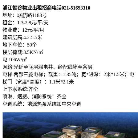
浦江智谷物业出租招商电话021-51693310
地址：联航路1188号
租金：1.3-2.8元/平/天
物业费：12元/平/月
建筑层高:4.2-5.5米
地下车位：50个
楼层荷载:3.5KN/㎡
电:106W/㎡
网络:光纤至底层弱电井、经配线箱至各层
电梯:两部三菱电梯；载重：1.35吨；宽*进深：2米*1.5米；电
梯门（宽度*高度）：1.1米*2.1米
上下水系统:齐全
喷淋、烟感、消防系统：齐全
空调系统：地源热泵系统加中央空调