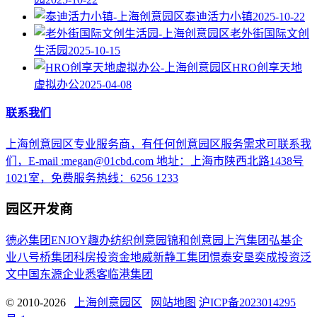
泰迪活力小镇
2025-10-22
老外街国际文创
生活园
2025-10-15
HRO创享天地
虚拟办公
2025-04-08
联系我们
上海创意园区专业服务商，有任何创意园区服务需求可联系我
们，E-mail :megan@01cbd.com 地址：上海市陕西北路1438号
1021室，免费服务热线：6256 1233
园区开发商
德必集团
ENJOY趣办
纺织创意园
锦和创意园
上汽集团
弘基企
业
八号桥集团
科房投资
金地威新
静工集团
憬泰
安垦
奕成投资
泛
文中国
东源企业
悉客
临港集团
© 2010-2026
上海创意园区
网站地图
沪ICP备2023014295