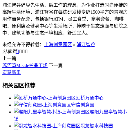
浦江智谷倡导先生活、后工作的理念，为企业打造时尚便捷的
高端生活环境，浦江智谷在每栋研发楼专辟1500平方的景观房
用作商务配套，包括银行ATM、员工食堂、商务套餐、咖啡
吧、便利店及健身中心等生活场所，掩映于生态走廊与庭院之
中，建筑功能与生态环境相应，舒适宜人。
未经允许不得转载：
上海创意园区
»
浦江智谷
分享到




上一篇
苏河湾M-side护品工场
下一篇
宏慧新里
相关园区推荐
虹桥万通中心
守信创意园
璨阳九里亭智慧小
镇
冠龙智水科技园