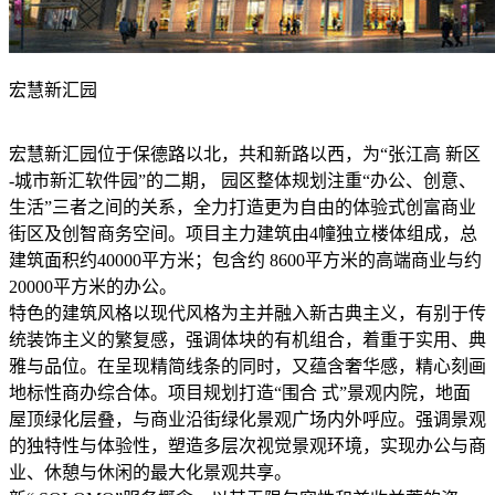
宏慧新汇园
宏慧新汇园位于保德路以北，共和新路以西，为“张江高 新区
-城市新汇软件园”的二期， 园区整体规划注重“办公、创意、
生活”三者之间的关系，全力打造更为自由的体验式创富商业
街区及创智商务空间。项目主力建筑由4幢独立楼体组成，总
建筑面积约40000平方米；包含约 8600平方米的高端商业与约
20000平方米的办公。
特色的建筑风格以现代风格为主并融入新古典主义，有别于传
统装饰主义的繁复感，强调体块的有机组合，着重于实用、典
雅与品位。在呈现精简线条的同时，又蕴含奢华感，精心刻画
地标性商办综合体。项目规划打造“围合 式”景观内院，地面
屋顶绿化层叠，与商业沿街绿化景观广场内外呼应。强调景观
的独特性与体验性，塑造多层次视觉景观环境，实现办公与商
业、休憩与休闲的最大化景观共享。