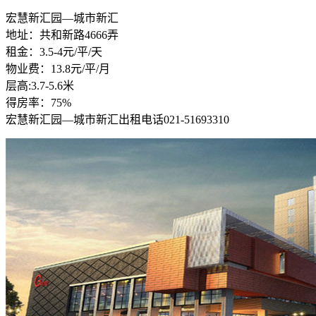
宏慧新汇园—城市新汇
地址：共和新路4666弄
租金：3.5-4元/平/天
物业费：13.8元/平/月
层高:3.7-5.6米
得房率：75%
宏慧新汇园—城市新汇出租电话021-51693310