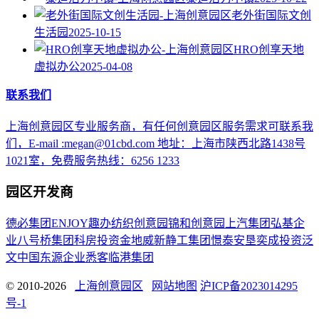
老外街国际文创
生活园
2025-10-15
HRO创享天地
虚拟办公
2025-04-08
联系我们
上海创意园区专业服务商，有任何创意园区服务需求可联系我
们，E-mail :megan@01cbd.com 地址：上海市陕西北路1438号
1021室，免费服务热线：6256 1233
园区开发商
德必集团
ENJOY趣办
纺织创意园
锦和创意园
上汽集团
弘基企
业
八号桥集团
科房投资
金地威新
静工集团
憬泰
安垦
奕成投资
泛
文中国
东源企业
悉客
临港集团
© 2010-2026
上海创意园区
网站地图
沪ICP备2023014295
号-1