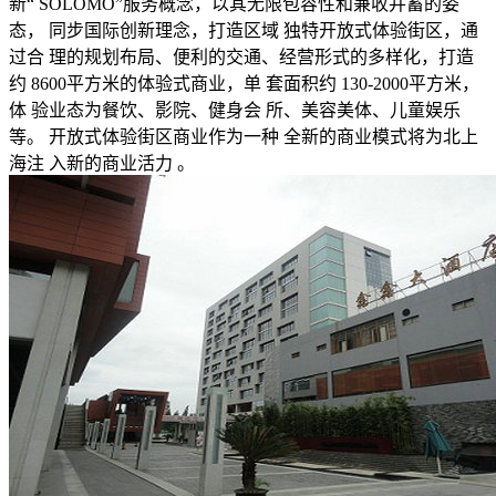
新“ SOLOMO”服务概念，以其无限包容性和兼收并蓄的姿
态， 同步国际创新理念，打造区域 独特开放式体验街区，通
过合 理的规划布局、便利的交通、经营形式的多样化，打造
约 8600平方米的体验式商业，单 套面积约 130-2000平方米，
体 验业态为餐饮、影院、健身会 所、美容美体、儿童娱乐
等。 开放式体验街区商业作为一种 全新的商业模式将为北上
海注 入新的商业活力 。