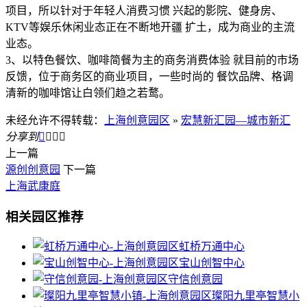
项目，所以针对于年轻人消费习惯 兴起的影院、健身房、
KTV等娱乐休闲业态正在不断地开疆 扩土，成为商业的主流
业态。
3、以特色餐饮、咖啡简餐为主的商务消费体验 就目前的市场
反馈，位于商务区的商业项目，一些时尚的 餐饮品牌、格调
清新的咖啡馆让白领们趋之若鹜。
未经允许不得转载：
上海创意园区
»
宏慧新汇园—城市新汇
分享到




上一篇
源创创意园
下一篇
上海武康庭
相关园区推荐
虹桥万通中心
宝山创智中心
守信创意园
璨阳九里亭智慧小