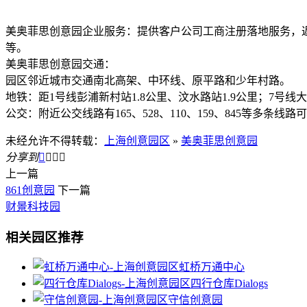
美奥菲思创意园企业服务：提供客户公司工商注册落地服务，
等。
美奥菲思创意园交通：
园区邻近城市交通南北高架、中环线、原平路和少年村路。
地铁：距1号线彭浦新村站1.8公里、汶水路站1.9公里；7号线大
公交：附近公交线路有165、528、110、159、845等多条线
未经允许不得转载：
上海创意园区
»
美奥菲思创意园
分享到




上一篇
861创意园
下一篇
财景科技园
相关园区推荐
虹桥万通中心
四行仓库Dialogs
守信创意园