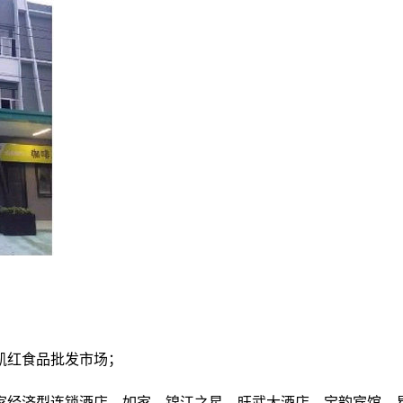
凯红食品批发市场；
0家经济型连锁酒店，如家、锦江之星、旺武大酒店、宝韵宾馆、