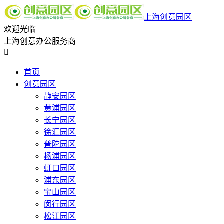
上海创意园区
欢迎光临
上海创意办公服务商

首页
创意园区
静安园区
黄浦园区
长宁园区
徐汇园区
普陀园区
杨浦园区
虹口园区
浦东园区
宝山园区
闵行园区
松江园区