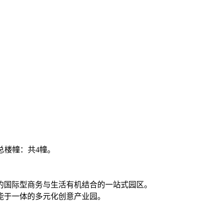
总楼幢：共4幢。
的国际型商务与生活有机结合的一站式园区。
能于一体的多元化创意产业园。