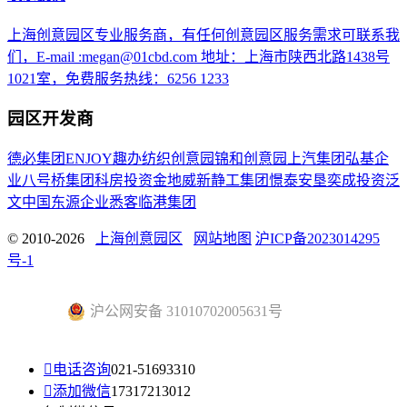
上海创意园区专业服务商，有任何创意园区服务需求可联系我
们，E-mail :megan@01cbd.com 地址：上海市陕西北路1438号
1021室，免费服务热线：6256 1233
园区开发商
德必集团
ENJOY趣办
纺织创意园
锦和创意园
上汽集团
弘基企
业
八号桥集团
科房投资
金地威新
静工集团
憬泰
安垦
奕成投资
泛
文中国
东源企业
悉客
临港集团
© 2010-2026
上海创意园区
网站地图
沪ICP备2023014295
号-1
沪公网安备 31010702005631号

电话咨询
021-51693310

添加微信
17317213012