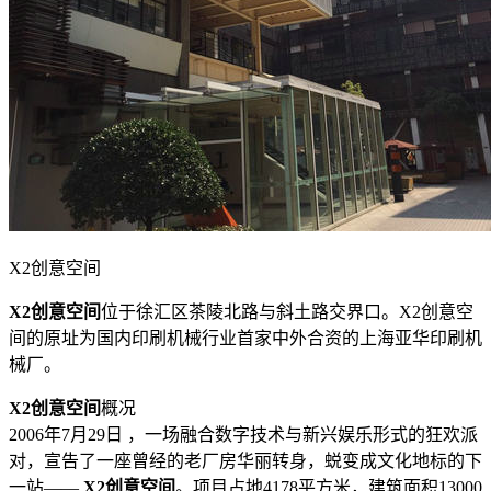
X2创意空间
X2创意空间
位于徐汇区茶陵北路与斜土路交界口。X2创意空
间的原址为国内印刷机械行业首家中外合资的上海亚华印刷机
械厂。
X2创意空间
概况
2006年7月29日 ，一场融合数字技术与新兴娱乐形式的狂欢派
对，宣告了一座曾经的老厂房华丽转身，蜕变成文化地标的下
一站——
X2创意空间
。项目占地4178平方米，建筑面积13000