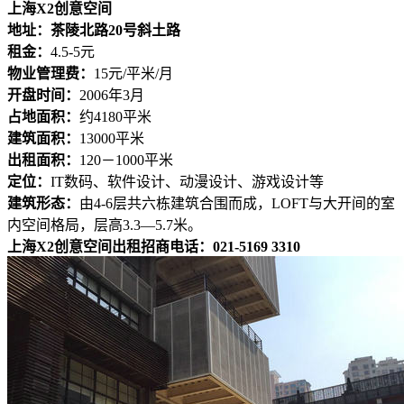
上海X2创意空间
地址：茶陵北路20号斜土路
租金：
4.5-5元
物业管理费：
15元/平米/月
开盘时间：
2006年3月
占地面积：
约4180平米
建筑面积：
13000平米
出租面积：
120－1000平米
定位：
IT数码、软件设计、动漫设计、游戏设计等
建筑形态：
由4-6层共六栋建筑合围而成，LOFT与大开间的室
内空间格局，层高3.3—5.7米。
上海X2创意空间出租招商电话：021-5169 3310