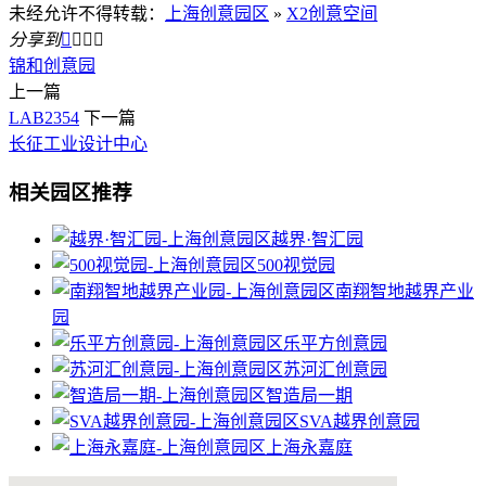
未经允许不得转载：
上海创意园区
»
X2创意空间
分享到




锦和创意园
上一篇
LAB2354
下一篇
长征工业设计中心
相关园区推荐
越界·智汇园
500视觉园
南翔智地越界产业
园
乐平方创意园
苏河汇创意园
智造局一期
SVA越界创意园
上海永嘉庭