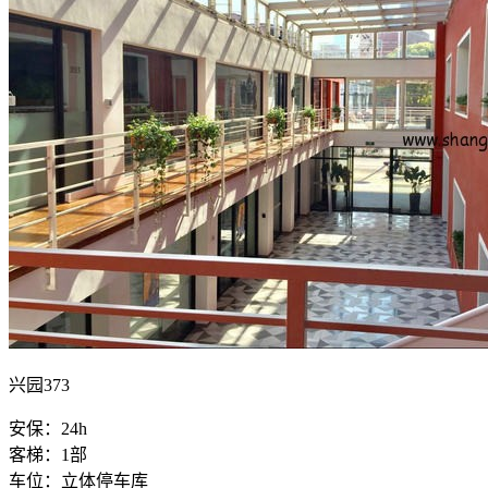
兴园373
安保：24h
客梯：1部
车位：立体停车库