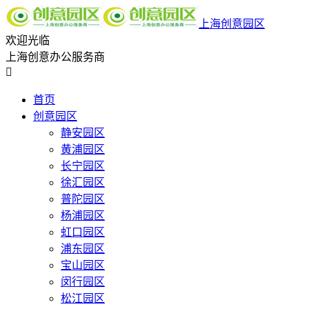
上海创意园区
欢迎光临
上海创意办公服务商

首页
创意园区
静安园区
黄浦园区
长宁园区
徐汇园区
普陀园区
杨浦园区
虹口园区
浦东园区
宝山园区
闵行园区
松江园区