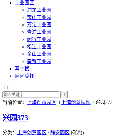
工业园区
浦东工业园
宝山工业园
嘉定工业园
青浦工业园
闵行工业园
松江工业园
金山工业园
奉贤工业园
写字楼
园区委托



当前位置：
上海创意园区
上海创意园区
兴园373


兴园373
分类：
上海创意园区
/
静安园区
阅读(
)