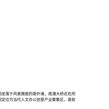
间坐落于风景旖旎的南外滩，南浦大桥近在咫
间定位为当代人文办公创意产业聚集区，是软