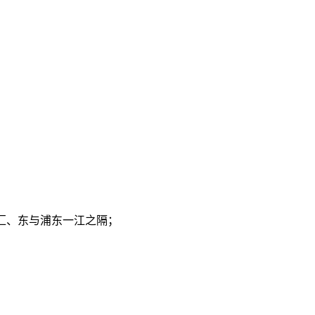
汇、东与浦东一江之隔；