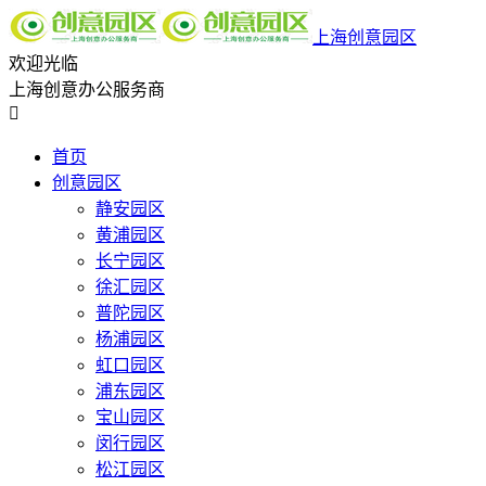
上海创意园区
欢迎光临
上海创意办公服务商

首页
创意园区
静安园区
黄浦园区
长宁园区
徐汇园区
普陀园区
杨浦园区
虹口园区
浦东园区
宝山园区
闵行园区
松江园区