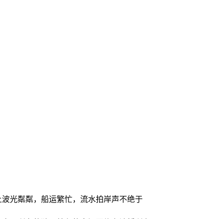
上波光粼粼，船运繁忙，流水拍岸声不绝于