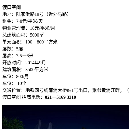
渡口空间
地址：陆家浜路18号（近外马路）
租金：7-8元/平米/天
物业管理费：18元/平米/月
总建筑面积：5000㎡
单元面积：100－800平方米
层数：5层
层高：3.5－6米
开放时间：2014年9月
建筑面积：3500平方米
车位：800/月
车位： 10个
交通位置：地铁四号线南浦大桥站1号出口，紧邻黄浦江畔；
渡口空间 招商电话：
021—5169 3310