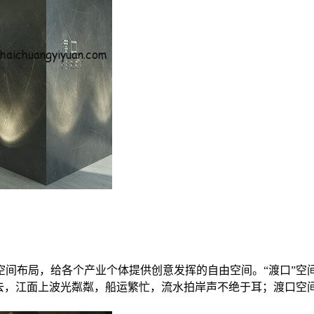
空间布局，给各个产业个体提供创意发挥的自由空间。“渡口”空
望去，江面上波光粼粼，船运繁忙，流水拍岸声不绝于耳；渡口空