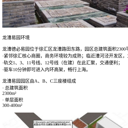
龙漕易园环境
龙漕德必易园位于徐汇区龙漕路田东路，园区总建筑面积230
·紧邻徐汇核心商圈，商务环境较为成熟；临近漕河泾开发区，
·轨交1、3、11号线、12号线（在建）在此汇聚，交通便利；
·驱车10分钟即可进入内环高架，畅行上海。
龙漕易园园区由A、B、C三座楼组成
· 总建筑面积
2300m²
· 单层面积
300-400m²