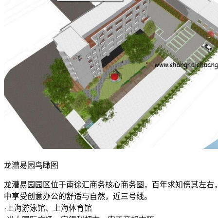
龙漕易园鸟瞰图
龙漕易园园区位于南徐汇商务核心商务圈，百年求知傍其左右
中享受创意办公的舒适与自然，近三号线。
·上海游泳馆、上海体育馆