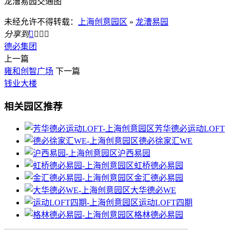
龙漕易园交通图
未经允许不得转载：
上海创意园区
»
龙漕易园
分享到




德必集团
上一篇
雍和创智广场
下一篇
钱业大楼
相关园区推荐
芳华德必运动LOFT
德必徐家汇WE
沪西易园
虹桥德必易园
金汇德必易园
大华德必WE
运动LOFT四期
格林德必易园