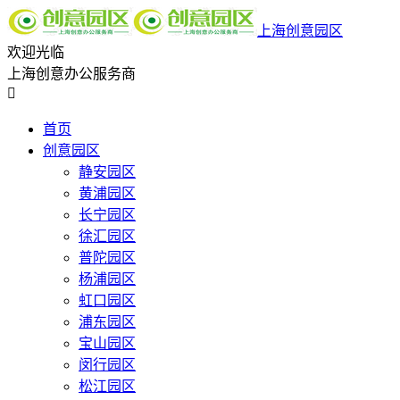
上海创意园区
欢迎光临
上海创意办公服务商

首页
创意园区
静安园区
黄浦园区
长宁园区
徐汇园区
普陀园区
杨浦园区
虹口园区
浦东园区
宝山园区
闵行园区
松江园区