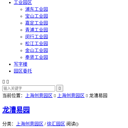
工业园区
浦东工业园
宝山工业园
嘉定工业园
青浦工业园
闵行工业园
松江工业园
金山工业园
奉贤工业园
写字楼
园区委托



当前位置：
上海创意园区
上海创意园区
龙漕易园


龙漕易园
分类：
上海创意园区
/
徐汇园区
阅读(
)