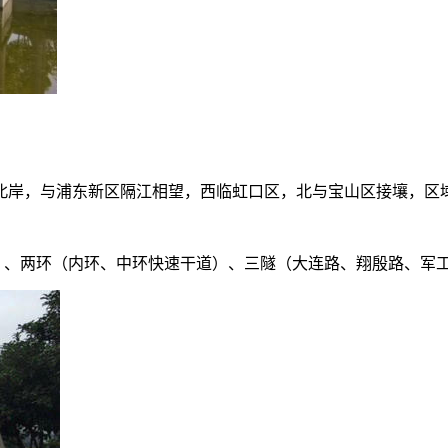
，与浦东新区隔江相望，西临虹口区，北与宝山区接壤，区域面积
桥）、两环（内环、中环快速干道）、三隧（大连路、翔殷路、军