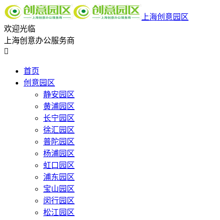
上海创意园区
欢迎光临
上海创意办公服务商

首页
创意园区
静安园区
黄浦园区
长宁园区
徐汇园区
普陀园区
杨浦园区
虹口园区
浦东园区
宝山园区
闵行园区
松江园区