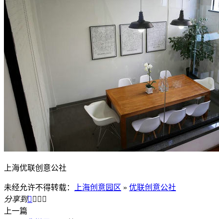
上海优联创意公社
未经允许不得转载：
上海创意园区
»
优联创意公社
分享到




上一篇