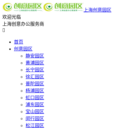
上海创意园区
欢迎光临
上海创意办公服务商

首页
创意园区
静安园区
黄浦园区
长宁园区
徐汇园区
普陀园区
杨浦园区
虹口园区
浦东园区
宝山园区
闵行园区
松江园区