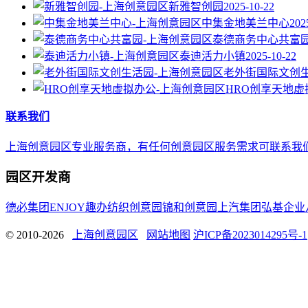
新雅智创园
2025-10-22
中集金地美兰中心
202
泰德商务中心共富
泰迪活力小镇
2025-10-22
老外街国际文创
HRO创享天地虚
联系我们
上海创意园区专业服务商，有任何创意园区服务需求可联系我们，E-mail 
园区开发商
德必集团
ENJOY趣办
纺织创意园
锦和创意园
上汽集团
弘基企业
© 2010-2026
上海创意园区
网站地图
沪ICP备2023014295号-1