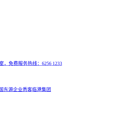
室，免费服务热线：6256 1233
国
东源企业
悉客
临港集团