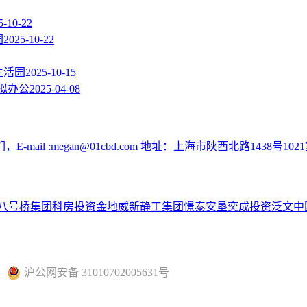
5-10-22
园
2025-10-22
生活园
2025-10-15
拟办公
2025-04-08
:megan@01cbd.com 地址：上海市陕西北路1438号1021
八号桥集团
科房投资
金地威新
静工集团
憬泰
安垦
奕成投资
泛文中
沪公网安备 31010702005631号