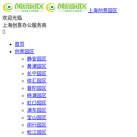
上海创意园区
欢迎光临
上海创意办公服务商

首页
创意园区
静安园区
黄浦园区
长宁园区
徐汇园区
普陀园区
杨浦园区
虹口园区
浦东园区
宝山园区
闵行园区
松江园区