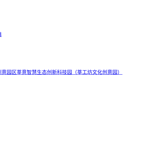
镇
莘意智慧生态创新科技园（莘工坊文化创意园）