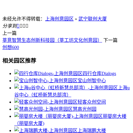
未经允许不得转载：
上海创意园区
»
武宁联创大厦
分享到




上一篇
莘意智慧生态创新科技园（莘工坊文化创意园）
下一篇
创想600
相关园区推荐
四行仓库Dialogs
宝山创智中心
上海u
谷中心（虹桥新慧总部湾）
轻客众创空间
慧高光创园
丽婴房大楼
（丽婴房大厦)
上海瑞鹏大楼