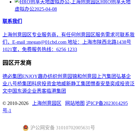
HRO创享天地
虚拟办公
2025-04-08
联系我们
上海创意园区专业服务商，有任何创意园区服务需求可联系我
们，E-mail :megan@01cbd.com 地址：上海市陕西北路1438号
1021室，免费服务热线：6256 1233
园区开发商
德必集团
ENJOY趣办
纺织创意园
锦和创意园
上汽集团
弘基企
业
八号桥集团
科房投资
金地威新
静工集团
憬泰
安垦
奕成投资
泛
文中国
东源企业
悉客
临港集团
© 2010-2026
上海创意园区
网站地图
沪ICP备2023014295
号-1
沪公网安备 31010702005631号