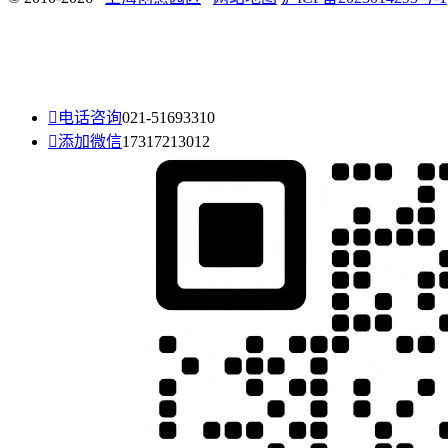

电话咨询
021-51693310

添加微信
17317213012