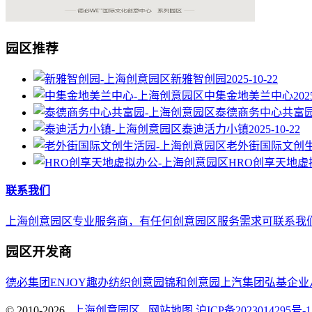
园区推荐
新雅智创园
2025-10-22
中集金地美兰中心
202
泰德商务中心共富
泰迪活力小镇
2025-10-22
老外街国际文创
HRO创享天地虚
联系我们
上海创意园区专业服务商，有任何创意园区服务需求可联系我们，E-mail 
园区开发商
德必集团
ENJOY趣办
纺织创意园
锦和创意园
上汽集团
弘基企业
© 2010-2026
上海创意园区
网站地图
沪ICP备2023014295号-1