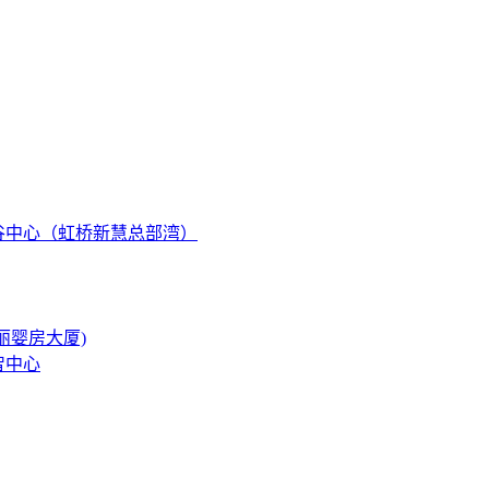
谷中心（虹桥新慧总部湾）
丽婴房大厦)
智中心