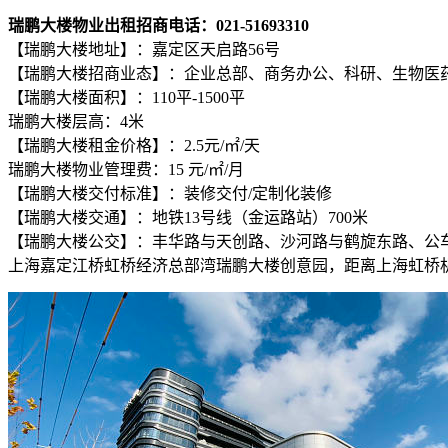
瑞鹏大楼物业出租招商电话：021-51693310
【瑞鹏大楼地址】：嘉定区天启路56号
【瑞鹏大楼招商业态】：企业总部、商务办公、科研、生物医
【瑞鹏大楼面积】：110平-1500平
瑞鹏大楼层高：4米
【瑞鹏大楼租金价格】：2.5元/㎡/天
瑞鹏大楼物业管理费：15 元/㎡/月
【瑞鹏大楼交付标准】：装修交付/定制化装修
【瑞鹏大楼交通】：地铁13号线（金运路站）700米
【瑞鹏大楼公交】：丰华路与天创路、沙河路与鹤旋东路、公
上海嘉定江桥虹桥经济总部湾瑞鹏大楼创意园，距离上海虹桥机场