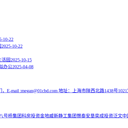
5-10-22
园
2025-10-22
生活园
2025-10-15
拟办公
2025-04-08
:megan@01cbd.com 地址：上海市陕西北路1438号1021
八号桥集团
科房投资
金地威新
静工集团
憬泰
安垦
奕成投资
泛文中