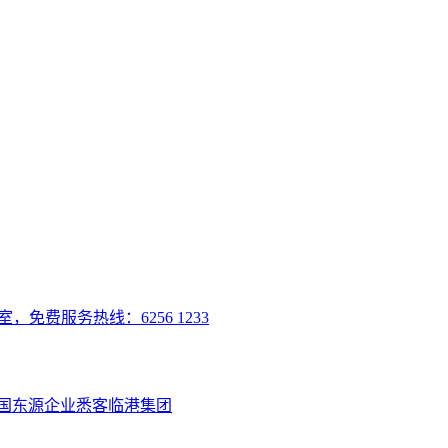
室，免费服务热线：6256 1233
国
东源企业
悉客
临港集团