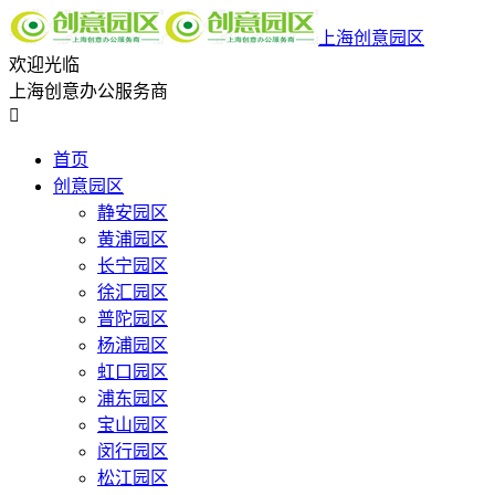
上海创意园区
欢迎光临
上海创意办公服务商

首页
创意园区
静安园区
黄浦园区
长宁园区
徐汇园区
普陀园区
杨浦园区
虹口园区
浦东园区
宝山园区
闵行园区
松江园区