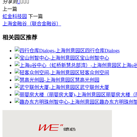
分享到




上一篇
虹金科技园
下一篇
上海金融谷（联合金融谷）
相关园区推荐
四行仓库Dialogs
宝山创智中心
上海u
轻客众创空间
慧高光创园
武宁联创大厦
丽婴房大楼（
趣办东方明珠创