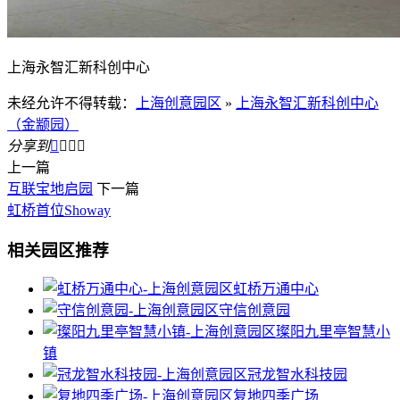
上海永智汇新科创中心
未经允许不得转载：
上海创意园区
»
上海永智汇新科创中心
（金颛园）
分享到




上一篇
互联宝地启园
下一篇
虹桥首位Showay
相关园区推荐
虹桥万通中心
守信创意园
璨阳九里亭智慧小
镇
冠龙智水科技园
复地四季广场