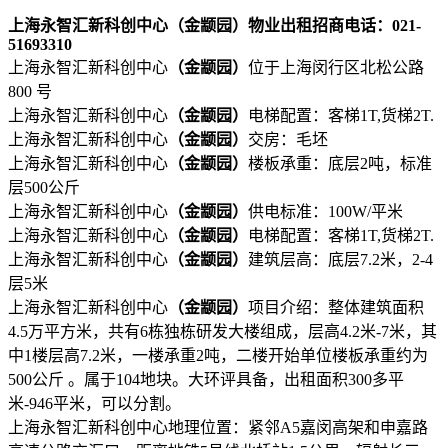
上海永智汇新科创中心（金颛园）物业出租招商电话：021-
51693310
上海永智汇新科创中心
（金颛园）
位于上海闵行区北松公路
800 号
上海永智汇新科创中心
（金颛园）
电梯配置：客梯1T,货梯2T.
上海永智汇新科创中心
（金颛园）
交房：毛坯
上海永智汇新科创中心
（金颛园）
楼板承重：底层2吨，标准
层500公斤
上海永智汇新科创中心
（金颛园）
供电标准：100W/平米
上海永智汇新科创中心
（金颛园）
电梯配置：客梯1T,货梯2T.
上海永智汇新科创中心
（金颛园）
建筑层高：底层7.2米，2-4
层5米
上海永智汇新科创中心
（金颛园）
项目介绍：整体建筑面积
4.5万平方米，共有6栋独栋研发大楼组成，层高4.2米-7米，其
中1楼层高7.2米，一楼承重2吨，二楼开始单位楼板承重约为
500公斤 。属于104地块。大环评具备，出租面积300多平
米-946平米，可以分割。
上海永智汇新科创中心地理位置：紧邻A5嘉闵高架和申嘉路