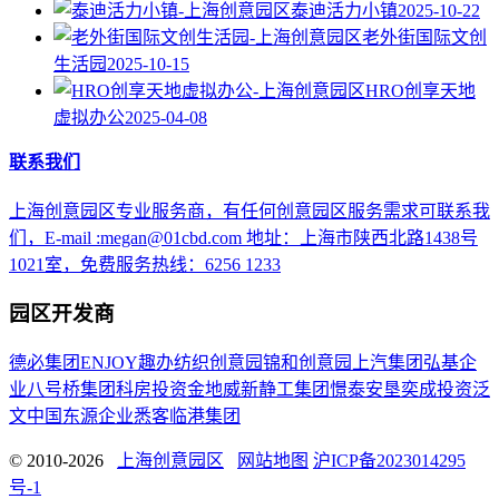
泰迪活力小镇
2025-10-22
老外街国际文创
生活园
2025-10-15
HRO创享天地
虚拟办公
2025-04-08
联系我们
上海创意园区专业服务商，有任何创意园区服务需求可联系我
们，E-mail :megan@01cbd.com 地址：上海市陕西北路1438号
1021室，免费服务热线：6256 1233
园区开发商
德必集团
ENJOY趣办
纺织创意园
锦和创意园
上汽集团
弘基企
业
八号桥集团
科房投资
金地威新
静工集团
憬泰
安垦
奕成投资
泛
文中国
东源企业
悉客
临港集团
© 2010-2026
上海创意园区
网站地图
沪ICP备2023014295
号-1