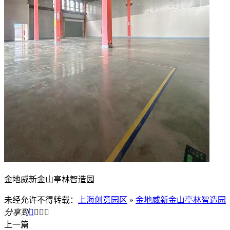
金地威新金山亭林智造园
未经允许不得转载：
上海创意园区
»
金地威新金山亭林智造园
分享到




上一篇