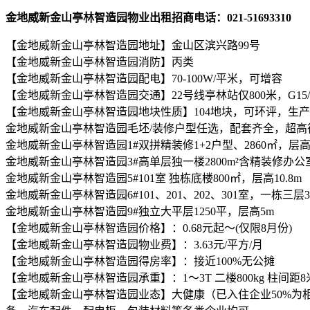
金地威新金山亭林智造园物业出租招商电话：021-51693310
【金地威新金山亭林智造园地址】金山区滨兴路99号
【金地威新金山亭林智造园消防】丙类
【金地威新金山亭林智造园配电】70-100W/平米，可增容
【金地威新金山亭林智造园交通】22号线亭林站仅800米，G15/G
【金地威新金山亭林智造园地块性质】104地块，可环评，生
金地威新金山亭林智造园毛坯/装修户型任选，配套齐全，超高
金地威新金山亭林智造园1#双拼精装修1+2户型、2860㎡，层高
金地威新金山亭林智造园3#高单层独一楼2800m²含精装修办公室
金地威新金山亭林智造园5#101室 独栋底楼800㎡，层高10.8m
金地威新金山亭林智造园6#101、201、202、301室，一栋三层3
金地威新金山亭林智造园9#独立大平层1250平，层高5m
【金地威新金山亭林智造园价格】：0.68元起～(仅限8月份)
【金地威新金山亭林智造园物业费】：3.63元/平方/月
【金地威新金山亭林智造园得房率】：接近100%无公摊
【金地威新金山亭林智造园承重】：1～3T 二楼800kg 柱间距8
【金地威新金山亭林智造园业态】大健康（已入住企业50%为