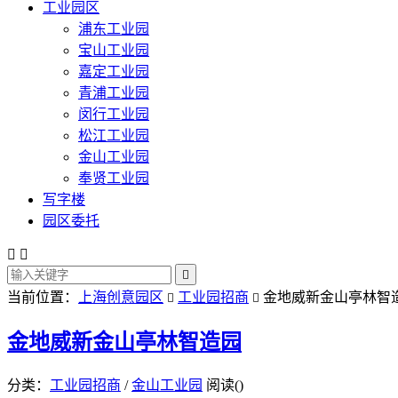
工业园区
浦东工业园
宝山工业园
嘉定工业园
青浦工业园
闵行工业园
松江工业园
金山工业园
奉贤工业园
写字楼
园区委托



当前位置：
上海创意园区
工业园招商
金地威新金山亭林智


金地威新金山亭林智造园
分类：
工业园招商
/
金山工业园
阅读(
)