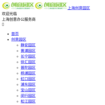
上海创意园区
欢迎光临
上海创意办公服务商

首页
创意园区
静安园区
黄浦园区
长宁园区
徐汇园区
普陀园区
杨浦园区
虹口园区
浦东园区
宝山园区
闵行园区
松江园区