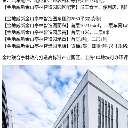
备、汽车配件、配电柜、包装材料等各类企业均可。
【金地威新金山亭林智造园园区配套】员工食堂、便利店、咖
【金地威新金山亭林智造园东侧约2860平(精装修)
【金地威新金山亭林智造园面积】首层1023.04㎡，二层车间1451
【金地威新金山亭林智造园层高】首层11米，二层8米
【金地威新金山亭林智造园承重】首层3吨，二层1吨
【金地威新金山亭林智造园电梯】货梯1部，载重4吨(尺寸规格:2.2*2
金地联合亭林政府打造高标准产业园区，上海104地块可办环