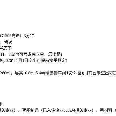
1505高速口3分钟
产，研发
得房率
11—8m(也可考虑独立单一层出租)
(2026年1月1日空出可提前接受预定)
280m²，层高10.8m~5.4m(精装修车间➕办公室)(目前暂未空出
米
相关企业）、智能制造（已入住企业30%为相关企业）、新材料（