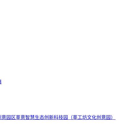
镇
莘意智慧生态创新科技园（莘工坊文化创意园）