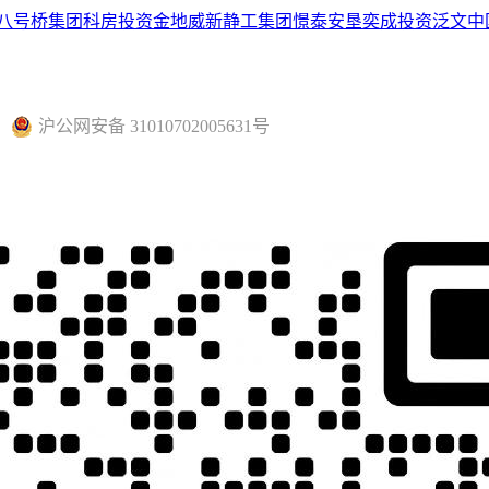
八号桥集团
科房投资
金地威新
静工集团
憬泰
安垦
奕成投资
泛文中
沪公网安备 31010702005631号