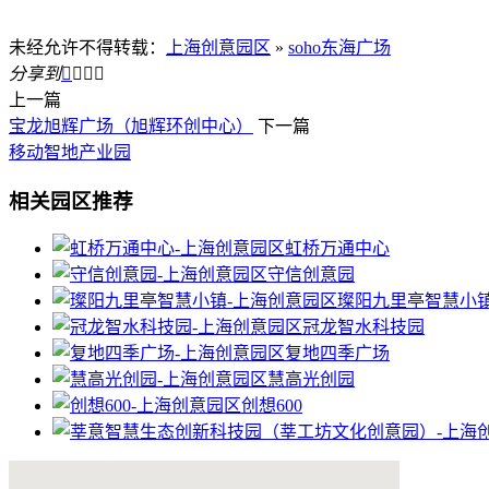
未经允许不得转载：
上海创意园区
»
soho东海广场
分享到




上一篇
宝龙旭辉广场（旭辉环创中心）
下一篇
移动智地产业园
相关园区推荐
虹桥万通中心
守信创意园
璨阳九里亭智慧小
冠龙智水科技园
复地四季广场
慧高光创园
创想600