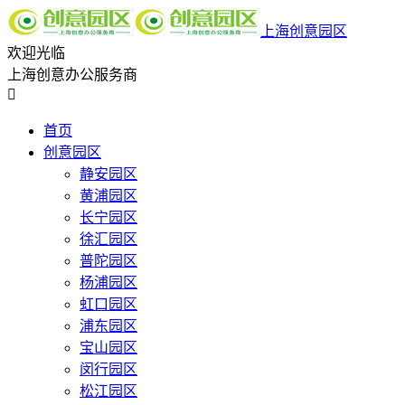
上海创意园区
欢迎光临
上海创意办公服务商

首页
创意园区
静安园区
黄浦园区
长宁园区
徐汇园区
普陀园区
杨浦园区
虹口园区
浦东园区
宝山园区
闵行园区
松江园区