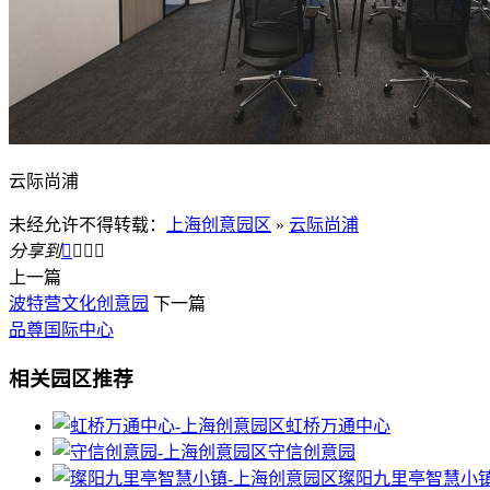
云际尚浦
未经允许不得转载：
上海创意园区
»
云际尚浦
分享到




上一篇
波特营文化创意园
下一篇
品尊国际中心
相关园区推荐
虹桥万通中心
守信创意园
璨阳九里亭智慧小