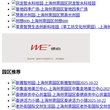
冠龙智水科技园
复地四季广场
慧高光创园
创想600
园区推荐
新雅智创园
2025-10-22
中集金地美兰中心
202
泰德商务中心共富
泰迪活力小镇
2025-10-22
老外街国际文创