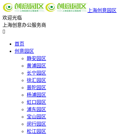
上海创意园区
欢迎光临
上海创意办公服务商

首页
创意园区
静安园区
黄浦园区
长宁园区
徐汇园区
普陀园区
杨浦园区
虹口园区
浦东园区
宝山园区
闵行园区
松江园区