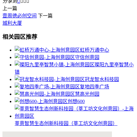
分享到




上一篇
壹周德必创空间
下一篇
城利大厦
相关园区推荐
虹桥万通中心
守信创意园
璨阳九里亭智慧小
镇
冠龙智水科技园
复地四季广场
慧高光创园
创想600
莘意智慧生态创新科技园（莘工坊文化创意园）