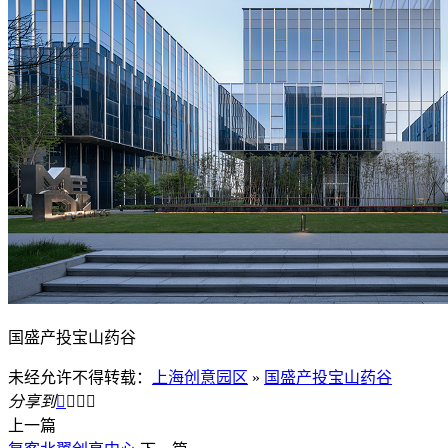
国盛产投宝山药谷
未经允许不得转载：
上海创意园区
»
国盛产投宝山药谷
分享到




上一篇