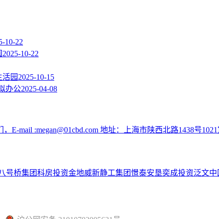
5-10-22
园
2025-10-22
生活园
2025-10-15
拟办公
2025-04-08
:megan@01cbd.com 地址：上海市陕西北路1438号1021
八号桥集团
科房投资
金地威新
静工集团
憬泰
安垦
奕成投资
泛文中