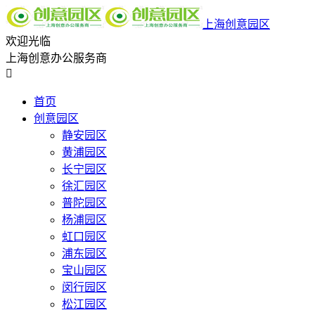
上海创意园区
欢迎光临
上海创意办公服务商

首页
创意园区
静安园区
黄浦园区
长宁园区
徐汇园区
普陀园区
杨浦园区
虹口园区
浦东园区
宝山园区
闵行园区
松江园区