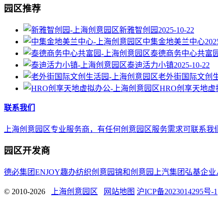
园区推荐
新雅智创园
2025-10-22
中集金地美兰中心
202
泰德商务中心共富
泰迪活力小镇
2025-10-22
老外街国际文创
HRO创享天地虚
联系我们
上海创意园区专业服务商，有任何创意园区服务需求可联系我们，E-mail 
园区开发商
德必集团
ENJOY趣办
纺织创意园
锦和创意园
上汽集团
弘基企业
© 2010-2026
上海创意园区
网站地图
沪ICP备2023014295号-1