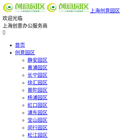
上海创意园区
欢迎光临
上海创意办公服务商

首页
创意园区
静安园区
黄浦园区
长宁园区
徐汇园区
普陀园区
杨浦园区
虹口园区
浦东园区
宝山园区
闵行园区
松江园区