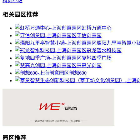
科创小站
相关园区推荐
虹桥万通中心
守信创意园
璨阳九里亭智慧小
冠龙智水科技园
复地四季广场
慧高光创园
创想600
园区推荐