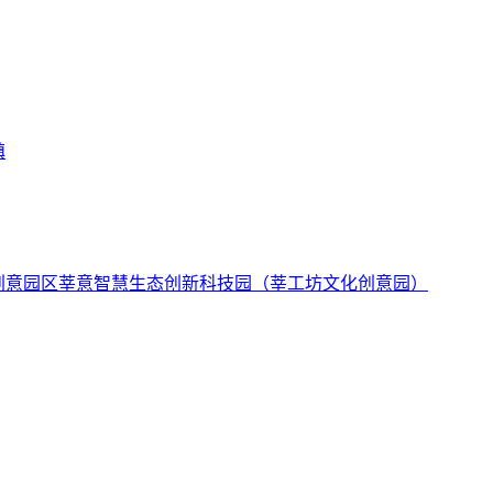
镇
莘意智慧生态创新科技园（莘工坊文化创意园）