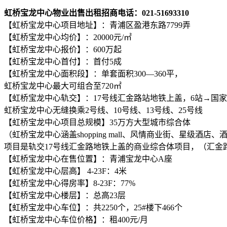
虹桥宝龙中心物业出售出租招商电话：021-51693310
【虹桥宝龙中心项目地址】：青浦区盈港东路7799弄
【虹桥宝龙中心均价】：20000元/㎡
【虹桥宝龙中心报价】：600万起
【虹桥宝龙中心首付】：首付5成
【虹桥宝龙中心面积段】：单套面积300—360平，
虹桥宝龙中心最大可组合至720㎡
【虹桥宝龙中心轨交】：17号线汇金路站地铁上盖，6站→国
虹桥宝龙中心无缝换乘2号线、10号线、13号线、25号线
【虹桥宝龙中心项目总规模】35万方大型城市综合体
（虹桥宝龙中心涵盖shopping mall、风情商业街、星级酒
项目是轨交17号线汇金路地铁上盖的商业综合体项目，（汇金路
【虹桥宝龙中心在售位置】：青浦宝龙中心A座
【虹桥宝龙中心层高】 4-23F：4米
【虹桥宝龙中心得房率】8-23F：77%
【虹桥宝龙中心楼层】：总高23层
【虹桥宝龙中心车位】：共2250个，25#楼下466个
【虹桥宝龙中心车位价格】：租400元/月