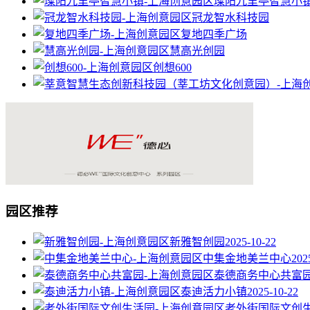
璨阳九里亭智慧小
冠龙智水科技园
复地四季广场
慧高光创园
创想600
园区推荐
新雅智创园
2025-10-22
中集金地美兰中心
202
泰德商务中心共富
泰迪活力小镇
2025-10-22
老外街国际文创