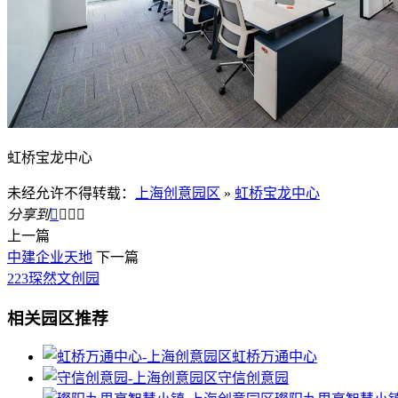
虹桥宝龙中心
未经允许不得转载：
上海创意园区
»
虹桥宝龙中心
分享到




上一篇
中建企业天地
下一篇
223琛然文创园
相关园区推荐
虹桥万通中心
守信创意园