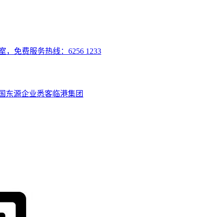
室，免费服务热线：6256 1233
国
东源企业
悉客
临港集团