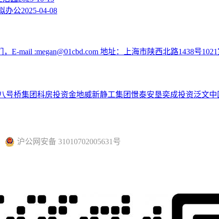
拟办公
2025-04-08
:megan@01cbd.com 地址：上海市陕西北路1438号1021
八号桥集团
科房投资
金地威新
静工集团
憬泰
安垦
奕成投资
泛文中
沪公网安备 31010702005631号