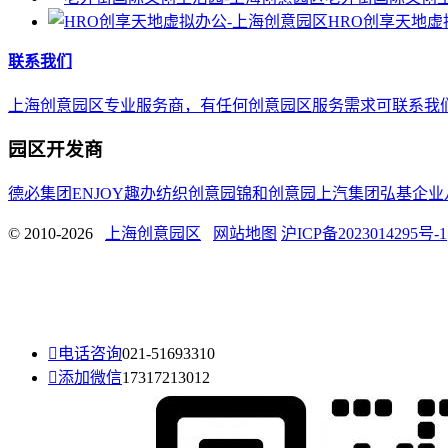
HRO创享天地虚
联系我们
上海创意园区专业服务商，有任何创意园区服务需求可联系我们，E-mail 
园区开发商
德必集团
ENJOY趣办
纺织创意园
锦和创意园
上汽集团
弘基企业
© 2010-2026
上海创意园区
网站地图
沪ICP备2023014295号-1

电话咨询
021-51693310

添加微信
17317213012