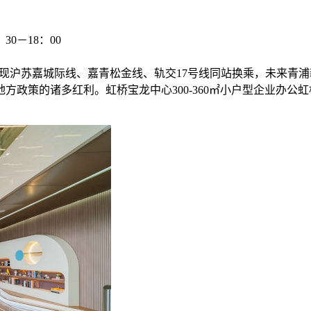
0－18：00
，实现沪苏嘉城际线、嘉青松金线、轨交17号线同站换乘，未来青
政策的诸多红利。虹桥宝龙中心300-360㎡小户型企业办公虹