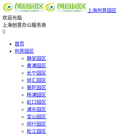
上海创意园区
欢迎光临
上海创意办公服务商

首页
创意园区
静安园区
黄浦园区
长宁园区
徐汇园区
普陀园区
杨浦园区
虹口园区
浦东园区
宝山园区
闵行园区
松江园区