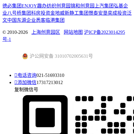
德必集团
ENJOY趣办
纺织创意园
锦和创意园
上汽集团
弘基企
业
八号桥集团
科房投资
金地威新
静工集团
憬泰
安垦
奕成投资
泛
文中国
东源企业
悉客
临港集团
© 2010-2026
上海创意园区
网站地图
沪ICP备2023014295
号-1
沪公网安备 31010702005631号

电话咨询
021-51693310

添加微信
17317213012
复制微信号