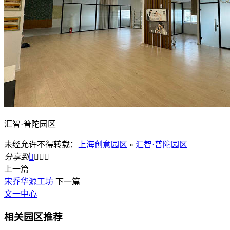
汇智·普陀园区
未经允许不得转载：
上海创意园区
»
汇智·普陀园区
分享到




上一篇
宋乔华源工坊
下一篇
文一中心
相关园区推荐