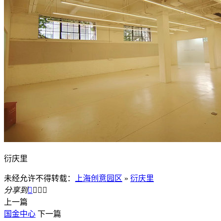
衍庆里
未经允许不得转载：
上海创意园区
»
衍庆里
分享到




上一篇
国金中心
下一篇