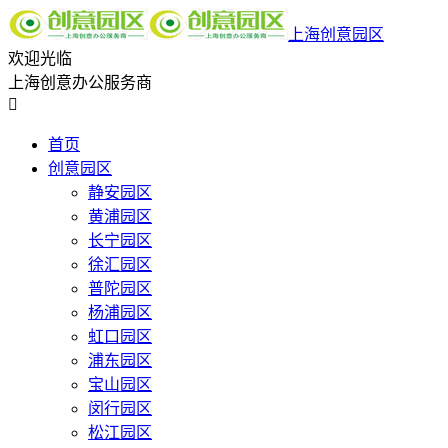
上海创意园区
欢迎光临
上海创意办公服务商

首页
创意园区
静安园区
黄浦园区
长宁园区
徐汇园区
普陀园区
杨浦园区
虹口园区
浦东园区
宝山园区
闵行园区
松江园区