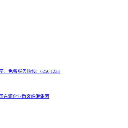
室，免费服务热线：6256 1233
国
东源企业
悉客
临港集团