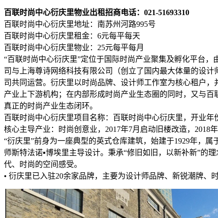
百联时尚中心衍庆里物业出租招商电话：021-51693310
百联时尚中心衍庆里地址：南苏州河路995号
百联时尚中心衍庆里租金：6元每平每天
百联时尚中心衍庆里物业：25元每平每月
“百联时尚中心衍庆里”定位于国际时尚产业聚集及孵化平台，
司与上海尊诗网络科技有限公司（创立了国内最大体量的设计师交易
司共同运营。衍庆里以时尚品牌、设计师工作室为核心租户，并引
产业上下游机构；在内部形成时尚产业生态圈的同时，又与百
真正的时尚产业生态闭环。
百联时尚中心衍庆里项目名称：百联时尚中心衍庆里，开业年份：201
核心主导产业：时尚创意业，2017年7月启动旧楼改造，2018
“衍庆里”前身为一座典型的英式仓库建筑，始建于1929年，属
师斯特法诺▪博埃里主导设计。秉承“修旧如旧，以新补新”的
代、时尚的空间感受。
• 衍庆里已入驻20余家品牌，主要为设计师品牌、新锐潮牌