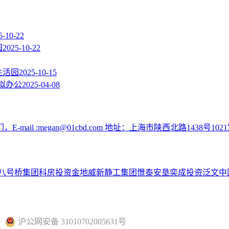
5-10-22
园
2025-10-22
生活园
2025-10-15
拟办公
2025-04-08
:megan@01cbd.com 地址：上海市陕西北路1438号1021
八号桥集团
科房投资
金地威新
静工集团
憬泰
安垦
奕成投资
泛文中
沪公网安备 31010702005631号