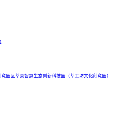
镇
莘意智慧生态创新科技园（莘工坊文化创意园）