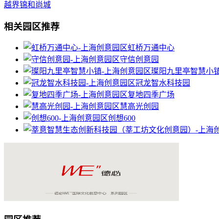
越界锦和尚城
相关园区推荐
虹桥万通中心
守信创意园
璨阳九里亭智慧小
冠龙智水科技园
复地四季广场
慧高光创园
创想600