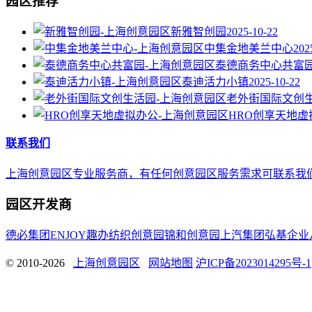
园区推荐
新雅智创园
2025-10-22
中集金地美兰中心
202
泰德商务中心共富
泰迪活力小镇
2025-10-22
老外街国际文创
HRO创享天地虚
联系我们
上海创意园区专业服务商，有任何创意园区服务需求可联系我们，E-mail 
园区开发商
德必集团
ENJOY趣办
纺织创意园
锦和创意园
上汽集团
弘基企业
© 2010-2026
上海创意园区
网站地图
沪ICP备2023014295号-1