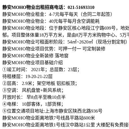
静安MOHO物业出租招商电话：021-51693310
静安MOHO物业租金：4-7元每平每天（合同二年起签）
静安MOHO物业物业：40元每平每月含空调能耗
静安MOHO物业地段：位于静安区核心地段江宁路699号，
郁。项目整体体量18万平方米，是由8万平方米购物中心、5
静安MOHO物业可租面积阶段：54㎡~2620㎡（现场分割定制
静安MOHO物业项目优势：可押一付一 可定制装修
静安MOHO物业全新装修 落地窗
静安MOHO物业项目基础介绍
①竣工时间： 2021年；总层数：23层；
待租楼层：19-20-21-22层
②层高： 2.9米；架空地板 铝扣板顶；
③空调： 风机盘管+新风系统；
开放时长： 早8点半至晚10点半
④电梯： 10部客体，1部货梯；
⑤位置交通项目地址:上海市静安区陕西北路936号
静安MOHO物业距离地铁7号线昌平路站600米
静安MOHO物业距离地铁1号线汉中路站1公里 大楼配有免费