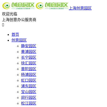
上海创意园区
欢迎光临
上海创意办公服务商

首页
创意园区
静安园区
黄浦园区
长宁园区
徐汇园区
普陀园区
杨浦园区
虹口园区
浦东园区
宝山园区
闵行园区
松江园区