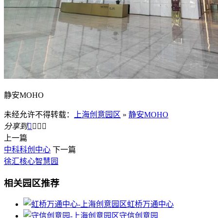
静安MOHO
未经允许不得转载：
上海创意园区
»
静安MOHO
分享到




上一篇
中科科创中心
下一篇
徐汇核心智慧园
相关园区推荐
虹桥万通中心
守信创意园