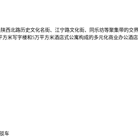
地处陕西北路历史文化名街、江宁路文化街、同乐坊等聚集带的交
万平方米写字楼和5万平方米酒店式公寓构成的多元化商业办公酒
）
接驳车