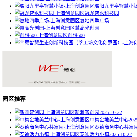
璨阳九里亭智慧小
冠龙智水科技园
复地四季广场
慧高光创园
创想600
园区推荐
新雅智创园
2025-10-22
中集金地美兰中心
202
泰德商务中心共富
泰迪活力小镇
2025-10-22