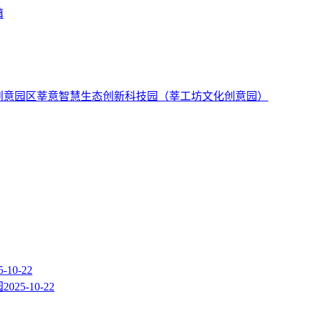
镇
莘意智慧生态创新科技园（莘工坊文化创意园）
5-10-22
园
2025-10-22