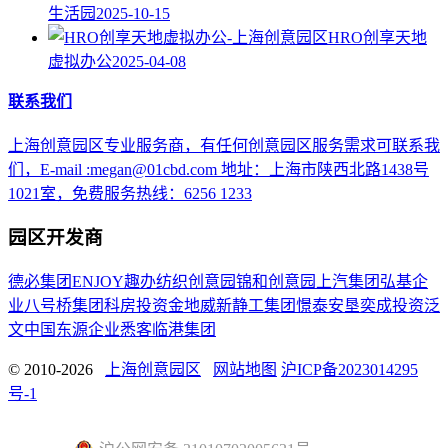
生活园
2025-10-15
HRO创享天地
虚拟办公
2025-04-08
联系我们
上海创意园区专业服务商，有任何创意园区服务需求可联系我
们，E-mail :megan@01cbd.com 地址：上海市陕西北路1438号
1021室，免费服务热线：6256 1233
园区开发商
德必集团
ENJOY趣办
纺织创意园
锦和创意园
上汽集团
弘基企
业
八号桥集团
科房投资
金地威新
静工集团
憬泰
安垦
奕成投资
泛
文中国
东源企业
悉客
临港集团
© 2010-2026
上海创意园区
网站地图
沪ICP备2023014295
号-1