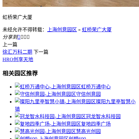
虹桥荣广大厦
未经允许不得转载：
上海创意园区
»
虹桥荣广大厦
分享到




上一篇
徐汇万科二期
下一篇
HRO创享天地
相关园区推荐
虹桥万通中心
守信创意园
璨阳九里亭智慧小
镇
冠龙智水科技园
复地四季广场
慧高光创园
创想600