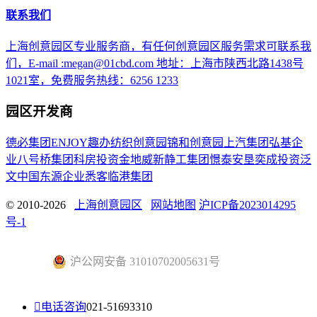
联系我们
上海创意园区专业服务商，有任何创意园区服务需求可联系我
们，E-mail :megan@01cbd.com 地址：上海市陕西北路1438号
1021室，免费服务热线：6256 1233
园区开发商
德必集团
ENJOY趣办
纺织创意园
锦和创意园
上汽集团
弘基企
业
八号桥集团
科房投资
金地威新
静工集团
憬泰
安垦
奕成投资
泛
文中国
东源企业
悉客
临港集团
© 2010-2026
上海创意园区
网站地图
沪ICP备2023014295
号-1
沪公网安备 31010702005631号

电话咨询
021-51693310