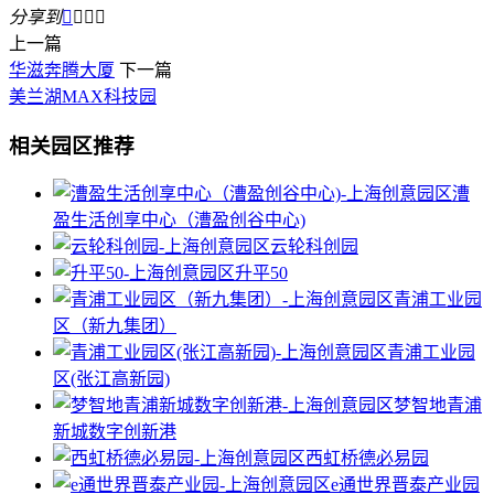
分享到




上一篇
华滋奔腾大厦
下一篇
美兰湖MAX科技园
相关园区推荐
漕
盈生活创享中心（漕盈创谷中心)
云轮科创园
升平50
青浦工业园
区（新九集团）
青浦工业园
区(张江高新园)
梦智地青浦
新城数字创新港
西虹桥德必易园
e通世界晋泰产业园