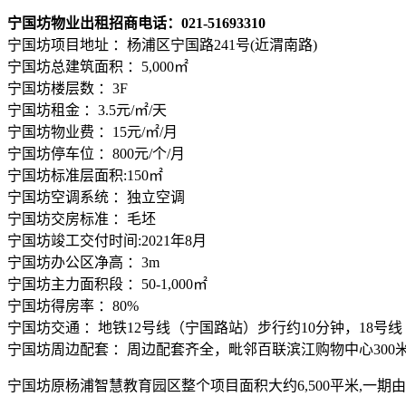
宁国坊物业出租招商电话：021-51693310
宁国坊项目地址 ：杨浦区宁国路241号(近渭南路)
宁国坊总建筑面积 ：5,000㎡
宁国坊楼层数 ：3F
宁国坊租金 ：3.5元/㎡/天
宁国坊物业费 ：15元/㎡/月
宁国坊停车位 ：800元/个/月
宁国坊标准层面积:150㎡
宁国坊空调系统 ：独立空调
宁国坊交房标准 ：毛坯
宁国坊竣工交付时间:2021年8月
宁国坊办公区净高 ：3m
宁国坊主力面积段 ：50-1,000㎡
宁国坊得房率 ：80%
宁国坊交通 ：地铁12号线（宁国路站）步行约10分钟，18号
宁国坊周边配套 ：周边配套齐全，毗邻百联滨江购物中心300
宁国坊原杨浦智慧教育园区整个项目面积大约6,500平米,一期由