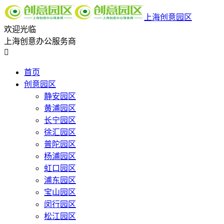
上海创意园区
欢迎光临
上海创意办公服务商

首页
创意园区
静安园区
黄浦园区
长宁园区
徐汇园区
普陀园区
杨浦园区
虹口园区
浦东园区
宝山园区
闵行园区
松江园区