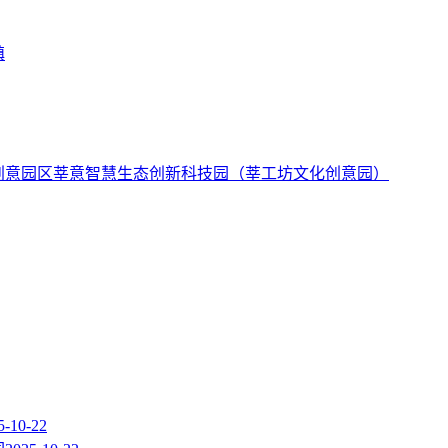
镇
莘意智慧生态创新科技园（莘工坊文化创意园）
5-10-22