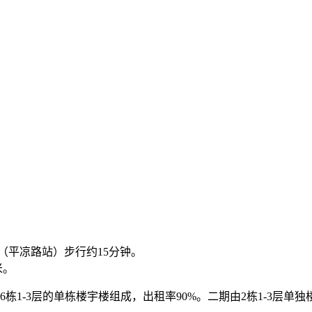
线（平凉路站）步行约15分钟。
米。
6栋1-3层的单栋楼宇楼组成，出租率90%。二期由2栋1-3层单