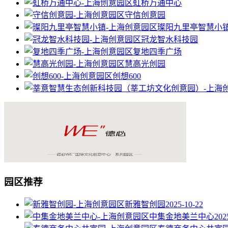
虹桥万通中心
守信创意园
璨阳九里亭智慧小
冠龙智水科技园
复地四季广场
慧高光创园
创想600
园区推荐
新雅智创园
2025-10-22
中集金地美兰中心
202