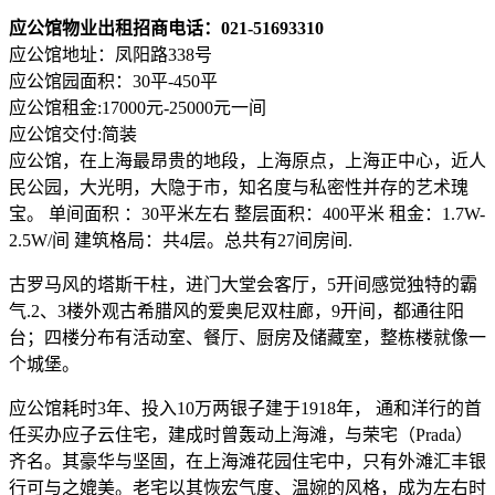
应公馆物业出租招商电话：021-51693310
应公馆地址：凤阳路338号
应公馆园面积：30平-450平
应公馆租金:17000元-25000元一间
应公馆交付:简装
应公馆，在上海最昂贵的地段，上海原点，上海正中心，近人
民公园，大光明，大隐于市，知名度与私密性并存的艺术瑰
宝。 单间面积 ：30平米左右 整层面积：400平米 租金：1.7W-
2.5W/间 建筑格局：共4层。总共有27间房间.
古罗马风的塔斯干柱，进门大堂会客厅，5开间感觉独特的霸
气.2、3楼外观古希腊风的爱奥尼双柱廊，9开间，都通往阳
台；四楼分布有活动室、餐厅、厨房及储藏室，整栋楼就像一
个城堡。
应公馆耗时3年、投入10万两银子建于1918年， 通和洋行的首
任买办应子云住宅，建成时曾轰动上海滩，与荣宅（Prada）
齐名。其豪华与坚固，在上海滩花园住宅中，只有外滩汇丰银
行可与之媲美。老宅以其恢宏气度、温婉的风格，成为左右时