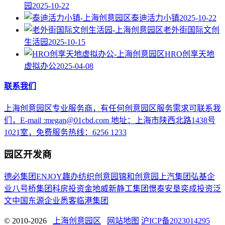
园
2025-10-22
泰迪活力小镇
2025-10-22
老外街国际文创
生活园
2025-10-15
HRO创享天地
虚拟办公
2025-04-08
联系我们
上海创意园区专业服务商，有任何创意园区服务需求可联系我
们，E-mail :megan@01cbd.com 地址：上海市陕西北路1438号
1021室，免费服务热线：6256 1233
园区开发商
德必集团
ENJOY趣办
纺织创意园
锦和创意园
上汽集团
弘基企
业
八号桥集团
科房投资
金地威新
静工集团
憬泰
安垦
奕成投资
泛
文中国
东源企业
悉客
临港集团
© 2010-2026
上海创意园区
网站地图
沪ICP备2023014295