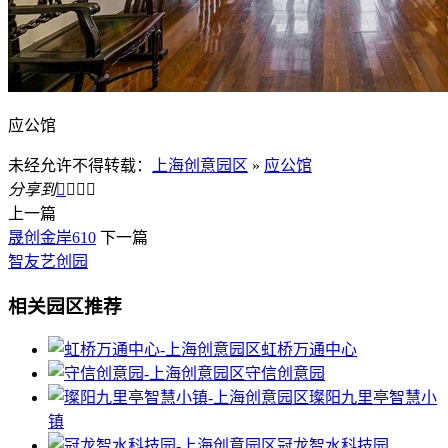
应公馆
未经允许不得转载：
上海创意园区
»
应公馆
分享到




上一篇
晟创金岸610
下一篇
智友艺创园
相关园区推荐
虹桥万通中心
守信创意园
璨阳九里亭智慧小
镇
冠龙智水科技园