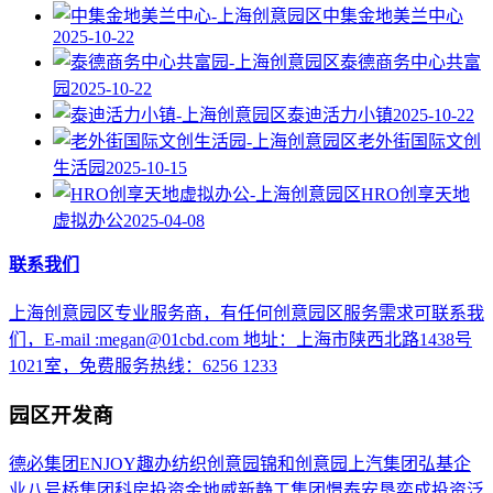
中集金地美兰中心
2025-10-22
泰德商务中心共富
园
2025-10-22
泰迪活力小镇
2025-10-22
老外街国际文创
生活园
2025-10-15
HRO创享天地
虚拟办公
2025-04-08
联系我们
上海创意园区专业服务商，有任何创意园区服务需求可联系我
们，E-mail :megan@01cbd.com 地址：上海市陕西北路1438号
1021室，免费服务热线：6256 1233
园区开发商
德必集团
ENJOY趣办
纺织创意园
锦和创意园
上汽集团
弘基企
业
八号桥集团
科房投资
金地威新
静工集团
憬泰
安垦
奕成投资
泛