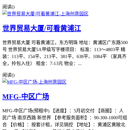
阅读(
)
世界贸易大厦/可看黄浦江
世界贸易大厦 可看黄浦江，东方明珠 地址：黄浦区广东路500
号 世界贸易大厦5A甲级写字楼项目： 标准：113～4803平 精
装：113平、154平、213平、381平、638平、1084平 （家具齐
全，拎包入住） 租金：7-13元 物业：...
阅读(
)
MFG-中区广场
MFG-中区广场(预租中) 【进度】：5月初交付 【商圈】：人
民广场 南京西路 新世界 【参考服务面积】：90-300-1000可组
合 【价格】：按套计租，详见销控 【地址】：黄浦区黄陂北