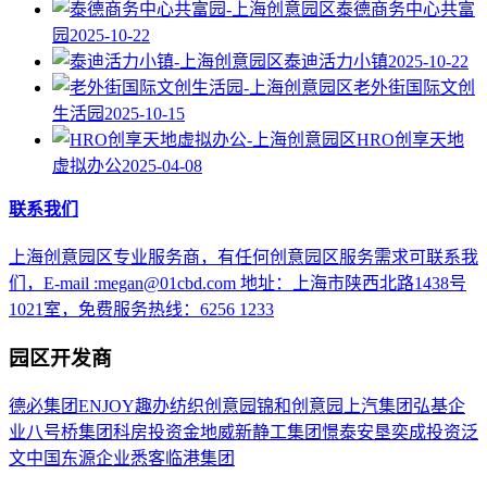
泰德商务中心共富
园
2025-10-22
泰迪活力小镇
2025-10-22
老外街国际文创
生活园
2025-10-15
HRO创享天地
虚拟办公
2025-04-08
联系我们
上海创意园区专业服务商，有任何创意园区服务需求可联系我
们，E-mail :megan@01cbd.com 地址：上海市陕西北路1438号
1021室，免费服务热线：6256 1233
园区开发商
德必集团
ENJOY趣办
纺织创意园
锦和创意园
上汽集团
弘基企
业
八号桥集团
科房投资
金地威新
静工集团
憬泰
安垦
奕成投资
泛
文中国
东源企业
悉客
临港集团