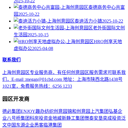
2025-10-22
泰德商务中心共富
园
2025-10-22
泰迪活力小镇
2025-10-22
老外街国际文创
生活园
2025-10-15
HRO创享天地
虚拟办公
2025-04-08
联系我们
上海创意园区专业服务商，有任何创意园区服务需求可联系我
们，E-mail :megan@01cbd.com 地址：上海市陕西北路1438号
1021室，免费服务热线：6256 1233
园区开发商
德必集团
ENJOY趣办
纺织创意园
锦和创意园
上汽集团
弘基企
业
八号桥集团
科房投资
金地威新
静工集团
憬泰
安垦
奕成投资
泛
文中国
东源企业
悉客
临港集团